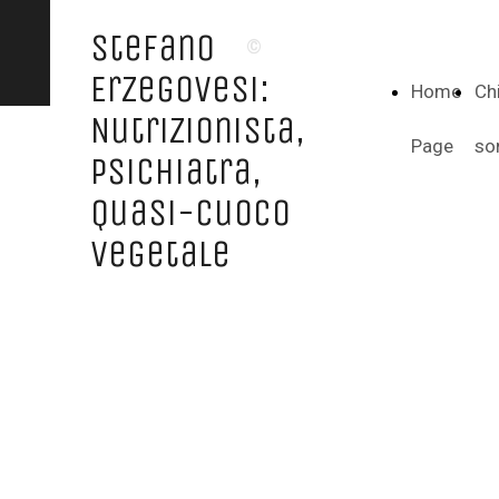
Stefano
©
Erzegovesi:
Home
Ch
Nutrizionista,
Page
so
Psichiatra,
Quasi-Cuoco
Vegetale