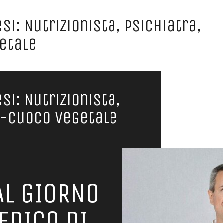
i: Nutrizionista, Psichiatra,
etale
si: Nutrizionista,
i-Cuoco Vegetale
AL GIORNO
MEDICO DI